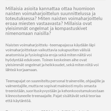
Millaisia asioita kannattaa ottaa huomioon
naisten voimaharjoittelun suunnittelussa ja
toteutuksessa? Miten naisten voimaharjoittelu
eroaa miesten vastaavasta? Millaisia ovat
yleisimmät ongelmat ja kompastuskivet
nimenomaan naisilla?
Naisten voimaharjoittelu -teemapajassa käydään läpi
voimaharjoitteluun vaikuttavia sukupuolten välisiä
anatomisia ja fysiologisia eroja sekä miten näitä voi
hyödyntää edukseen. Toinen keskeinen aihe ovat
yleisimmät ongelmat ja heikkoudet, sekä miten niitä voi
lähteä korjaamaan.
Teemapajat on suunniteltu personal trainereille, ohjaajille ja
valmentajille, mutta ne sopivat mainiosti myös omasta
treenistään, suorituskyvystään ja kehonkoostumuksestaan
kiinnostuneelle treenaajalle. Pajat sisältävät sekä teoriaa
että käytäntöä.