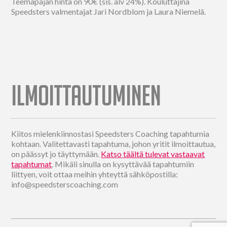
Teemapajan hinta on 90€ (sis. alv 24%). Kouluttajina
Speedsters valmentajat Jari Nordblom ja Laura Niemelä.
ILMOITTAUTUMINEN
Kiitos mielenkiinnostasi Speedsters Coaching tapahtumia
kohtaan. Valitettavasti tapahtuma, johon yritit ilmoittautua,
on päässyt jo täyttymään.
Katso täältä tulevat vastaavat
tapahtumat
. Mikäli sinulla on kysyttävää tapahtumiin
liittyen, voit ottaa meihin yhteyttä sähköpostilla:
info@speedsterscoaching.com