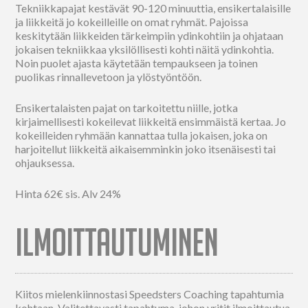
Tekniikkapajat kestävät 90-120 minuuttia, ensikertalaisille
ja liikkeitä jo kokeilleille on omat ryhmät. Pajoissa
keskitytään liikkeiden tärkeimpiin ydinkohtiin ja ohjataan
jokaisen tekniikkaa yksilöllisesti kohti näitä ydinkohtia.
Noin puolet ajasta käytetään tempaukseen ja toinen
puolikas rinnallevetoon ja ylöstyöntöön.
Ensikertalaisten pajat on tarkoitettu niille, jotka
kirjaimellisesti kokeilevat liikkeitä ensimmäistä kertaa. Jo
kokeilleiden ryhmään kannattaa tulla jokaisen, joka on
harjoitellut liikkeitä aikaisemminkin joko itsenäisesti tai
ohjauksessa.
Hinta 62€ sis. Alv 24%
ILMOITTAUTUMINEN
Kiitos mielenkiinnostasi Speedsters Coaching tapahtumia
kohtaan. Valitettavasti tapahtuma, johon yritit ilmoittautua,