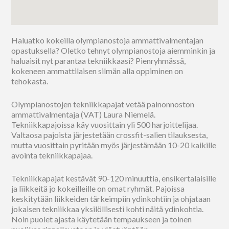
Haluatko kokeilla olympianostoja ammattivalmentajan
opastuksella? Oletko tehnyt olympianostoja aiemminkin ja
haluaisit nyt parantaa tekniikkaasi? Pienryhmässä,
kokeneen ammattilaisen silmän alla oppiminen on
tehokasta.
Olympianostojen tekniikkapajat vetää painonnoston
ammattivalmentaja (VAT) Laura Niemelä.
Tekniikkapajoissa käy vuosittain yli 500 harjoittelijaa.
Valtaosa pajoista järjestetään crossfit-salien tilauksesta,
mutta vuosittain pyritään myös järjestämään 10-20 kaikille
avointa tekniikkapajaa.
Tekniikkapajat kestävät 90-120 minuuttia, ensikertalaisille
ja liikkeitä jo kokeilleille on omat ryhmät. Pajoissa
keskitytään liikkeiden tärkeimpiin ydinkohtiin ja ohjataan
jokaisen tekniikkaa yksilöllisesti kohti näitä ydinkohtia.
Noin puolet ajasta käytetään tempaukseen ja toinen