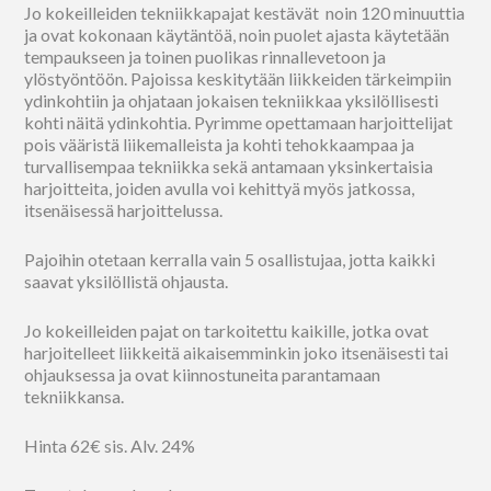
Jo kokeilleiden tekniikkapajat kestävät noin 120 minuuttia
ja ovat kokonaan käytäntöä, noin puolet ajasta käytetään
tempaukseen ja toinen puolikas rinnallevetoon ja
ylöstyöntöön. Pajoissa keskitytään liikkeiden tärkeimpiin
ydinkohtiin ja ohjataan jokaisen tekniikkaa yksilöllisesti
kohti näitä ydinkohtia. Pyrimme opettamaan harjoittelijat
pois vääristä liikemalleista ja kohti tehokkaampaa ja
turvallisempaa tekniikka sekä antamaan yksinkertaisia
harjoitteita, joiden avulla voi kehittyä myös jatkossa,
itsenäisessä harjoittelussa.
Pajoihin otetaan kerralla vain 5 osallistujaa, jotta kaikki
saavat yksilöllistä ohjausta.
Jo kokeilleiden pajat on tarkoitettu kaikille, jotka ovat
harjoitelleet liikkeitä aikaisemminkin joko itsenäisesti tai
ohjauksessa ja ovat kiinnostuneita parantamaan
tekniikkansa.
Hinta 62€ sis. Alv. 24%