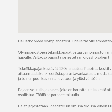
Haluatko viedä olympianostosi uudelle tasolle ammatti
Olympianostojen tekniikkapajat vetää painonnoston amma
huipulle. Valtaosa pajoista järjestetään crossfit-salien 
Tekniikkapajat kestävät 120 minuuttia. Pajoissa keskitytä
aikaansaada konkreettisia, perustavanlaatuisia mutta ta
ja toinen puolikas rinnallevetoon ja ylöstyöntöön.
Pajaan voi tulla jokainen, joka on harjoitellut liikkeitä 
osallistua. Täällä se paranee takuulla.
Pajat järjestetään Speedstersin omissa tiloissa Vihdin 