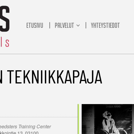
ETUSIVU
PALVELUT
YHTEYSTIEDOT
 TEKNIIKKAPAJA
edsters Training Center
kkointie 13, 03100