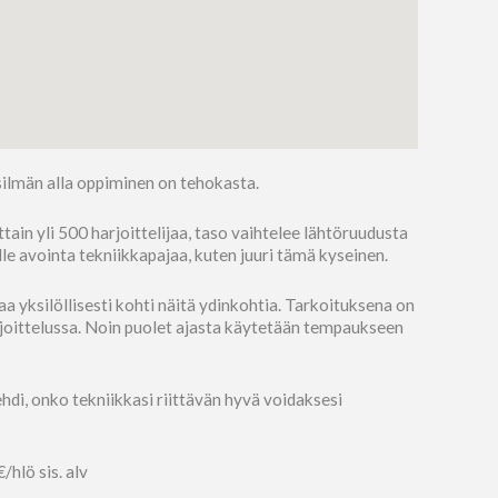
ilmän alla oppiminen on tehokasta.
n yli 500 harjoittelijaa, taso vaihtelee lähtöruudusta
lle avointa tekniikkapajaa, kuten juuri tämä kyseinen.
a yksilöllisesti kohti näitä ydinkohtia. Tarkoituksena on
rjoittelussa. Noin puolet ajasta käytetään tempaukseen
ehdi, onko tekniikkasi riittävän hyvä voidaksesi
hlö sis. alv