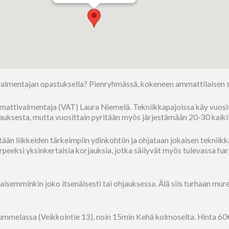
valmentajan opastuksella? Pienryhmässä, kokeneen ammattilaisen s
ttivalmentaja (VAT) Laura Niemelä. Tekniikkapajoissa käy vuosittai
tilauksesta, mutta vuosittain pyritään myös järjestämään 20-30 kaiki
än liikkeiden tärkeimpiin ydinkohtiin ja ohjataan jokaisen tekniikka
rpeeksi yksinkertaisia korjauksia, jotka säilyvät myös tulevassa ha
aikaisemminkin joko itsenäisesti tai ohjauksessa. Älä siis turhaan mur
Nummelassa (Veikkointie 13), noin 15min Kehä kolmoselta. Hinta 60€/