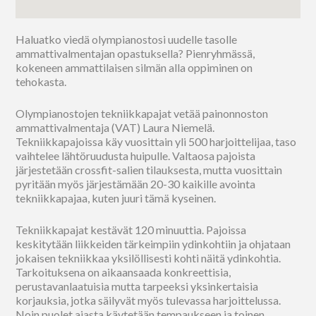
Haluatko viedä olympianostosi uudelle tasolle
ammattivalmentajan opastuksella? Pienryhmässä,
kokeneen ammattilaisen silmän alla oppiminen on
tehokasta.
Olympianostojen tekniikkapajat vetää painonnoston
ammattivalmentaja (VAT) Laura Niemelä.
Tekniikkapajoissa käy vuosittain yli 500 harjoittelijaa, taso
vaihtelee lähtöruudusta huipulle. Valtaosa pajoista
järjestetään crossfit-salien tilauksesta, mutta vuosittain
pyritään myös järjestämään 20-30 kaikille avointa
tekniikkapajaa, kuten juuri tämä kyseinen.
Tekniikkapajat kestävät 120 minuuttia. Pajoissa
keskitytään liikkeiden tärkeimpiin ydinkohtiin ja ohjataan
jokaisen tekniikkaa yksilöllisesti kohti näitä ydinkohtia.
Tarkoituksena on aikaansaada konkreettisia,
perustavanlaatuisia mutta tarpeeksi yksinkertaisia
korjauksia, jotka säilyvät myös tulevassa harjoittelussa.
Noin puolet ajasta käytetään tempaukseen ja toinen