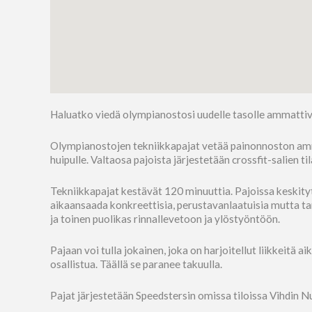
Haluatko viedä olympianostosi uudelle tasolle ammatti
Olympianostojen tekniikkapajat vetää painonnoston amma
huipulle. Valtaosa pajoista järjestetään crossfit-salien 
Tekniikkapajat kestävät 120 minuuttia. Pajoissa keskitytä
aikaansaada konkreettisia, perustavanlaatuisia mutta ta
ja toinen puolikas rinnallevetoon ja ylöstyöntöön.
Pajaan voi tulla jokainen, joka on harjoitellut liikkeitä 
osallistua. Täällä se paranee takuulla.
Pajat järjestetään Speedstersin omissa tiloissa Vihdin 