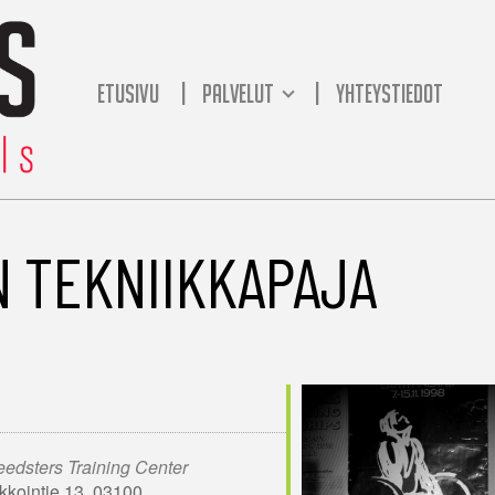
ETUSIVU
PALVELUT
YHTEYSTIEDOT
 TEKNIIKKAPAJA
edsters Training Center
kkointie 13, 03100