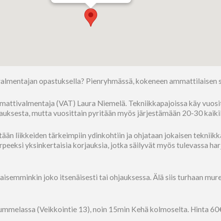
valmentajan opastuksella? Pienryhmässä, kokeneen ammattilaisen s
ttivalmentaja (VAT) Laura Niemelä. Tekniikkapajoissa käy vuosittai
tilauksesta, mutta vuosittain pyritään myös järjestämään 20-30 kaiki
än liikkeiden tärkeimpiin ydinkohtiin ja ohjataan jokaisen tekniikka
rpeeksi yksinkertaisia korjauksia, jotka säilyvät myös tulevassa ha
aikaisemminkin joko itsenäisesti tai ohjauksessa. Älä siis turhaan mur
Nummelassa (Veikkointie 13), noin 15min Kehä kolmoselta. Hinta 60€/