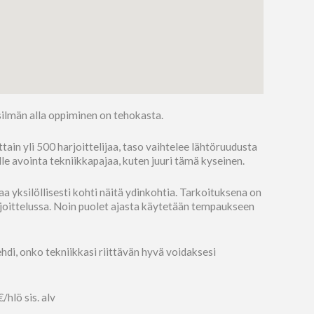
ilmän alla oppiminen on tehokasta.
n yli 500 harjoittelijaa, taso vaihtelee lähtöruudusta
lle avointa tekniikkapajaa, kuten juuri tämä kyseinen.
a yksilöllisesti kohti näitä ydinkohtia. Tarkoituksena on
rjoittelussa. Noin puolet ajasta käytetään tempaukseen
ehdi, onko tekniikkasi riittävän hyvä voidaksesi
hlö sis. alv