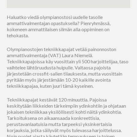
Haluatko viedä olympianostosi uudelle tasolle
ammattivalmentajan opastuksella? Pienryhmässä,
kokeneen ammattilaisen silmän alla oppiminen on
tehokasta.
Olympianostojen tekniikkapajat vetää painonnoston
ammattivalmentaja (VAT) Laura Niemelä.
Tekniikkapajoissa käy vuosittain yli 500 harjoittelijaa, taso
vaihtelee lähtöruudusta huipulle. Valtaosa pajoista
järjestetään crossfit-salien tilauksesta, mutta vuosittain
pyritään myös järjestämään 10-20 kaikille avointa
tekniikkapajaa, kuten juuri tämä kyseinen.
Tekniikkapajat kestävät 120 minuuttia. Pajoissa
keskitytään liikkeiden tärkeimpiin ydinkohtiin ja ohjataan
jokaisen tekniikkaa yksilöllisesti kohti näitä ydinkohtia.
Tarkoituksena on aikaansaada konkreettisia,
perustavanlaatuisia mutta tarpeeksi yksinkertaisia
korjauksia, jotka säilyvät myös tulevassa harjoittelussa.
Noin puolet ajasta käytetään tempaukseen ja toinen