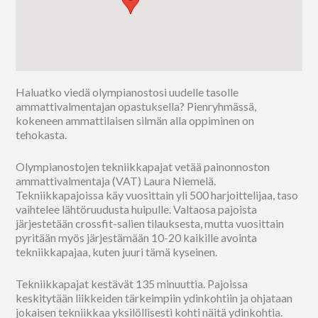
Haluatko viedä olympianostosi uudelle tasolle
ammattivalmentajan opastuksella? Pienryhmässä,
kokeneen ammattilaisen silmän alla oppiminen on
tehokasta.
Olympianostojen tekniikkapajat vetää painonnoston
ammattivalmentaja (VAT) Laura Niemelä.
Tekniikkapajoissa käy vuosittain yli 500 harjoittelijaa, taso
vaihtelee lähtöruudusta huipulle. Valtaosa pajoista
järjestetään crossfit-salien tilauksesta, mutta vuosittain
pyritään myös järjestämään 10-20 kaikille avointa
tekniikkapajaa, kuten juuri tämä kyseinen.
Tekniikkapajat kestävät 135 minuuttia. Pajoissa
keskitytään liikkeiden tärkeimpiin ydinkohtiin ja ohjataan
jokaisen tekniikkaa yksilöllisesti kohti näitä ydinkohtia.