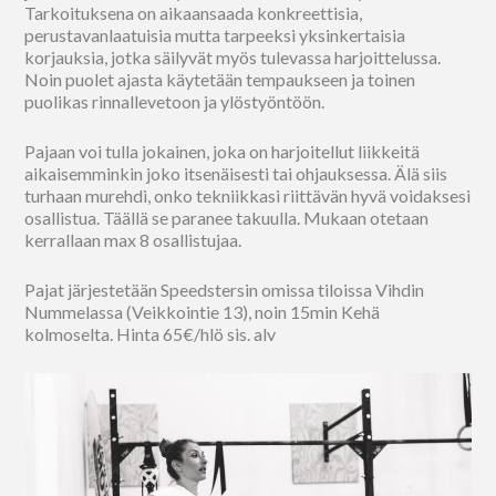
Tarkoituksena on aikaansaada konkreettisia,
perustavanlaatuisia mutta tarpeeksi yksinkertaisia
korjauksia, jotka säilyvät myös tulevassa harjoittelussa.
Noin puolet ajasta käytetään tempaukseen ja toinen
puolikas rinnallevetoon ja ylöstyöntöön.
Pajaan voi tulla jokainen, joka on harjoitellut liikkeitä
aikaisemminkin joko itsenäisesti tai ohjauksessa. Älä siis
turhaan murehdi, onko tekniikkasi riittävän hyvä voidaksesi
osallistua. Täällä se paranee takuulla. Mukaan otetaan
kerrallaan max 8 osallistujaa.
Pajat järjestetään Speedstersin omissa tiloissa Vihdin
Nummelassa (Veikkointie 13), noin 15min Kehä
kolmoselta. Hinta 65€/hlö sis. alv