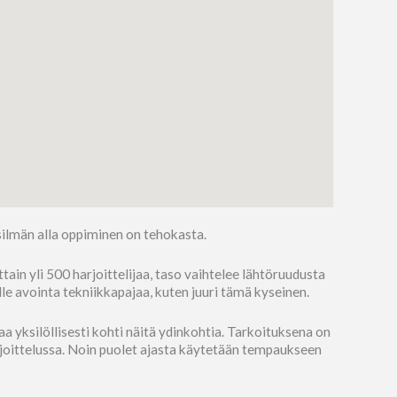
ilmän alla oppiminen on tehokasta.
n yli 500 harjoittelijaa, taso vaihtelee lähtöruudusta
lle avointa tekniikkapajaa, kuten juuri tämä kyseinen.
a yksilöllisesti kohti näitä ydinkohtia. Tarkoituksena on
rjoittelussa. Noin puolet ajasta käytetään tempaukseen