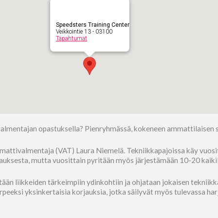
Speedsters Training Center
Veikkointie 13 - 03100
Tapahtumat
valmentajan opastuksella? Pienryhmässä, kokeneen ammattilaisen s
ttivalmentaja (VAT) Laura Niemelä. Tekniikkapajoissa käy vuosittai
tilauksesta, mutta vuosittain pyritään myös järjestämään 10-20 kaiki
än liikkeiden tärkeimpiin ydinkohtiin ja ohjataan jokaisen tekniikka
rpeeksi yksinkertaisia korjauksia, jotka säilyvät myös tulevassa ha