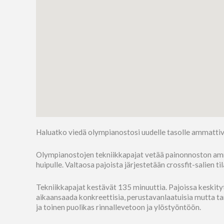
Haluatko viedä olympianostosi uudelle tasolle ammatti
Olympianostojen tekniikkapajat vetää painonnoston amma
huipulle. Valtaosa pajoista järjestetään crossfit-salien 
Tekniikkapajat kestävät 135 minuuttia. Pajoissa keskitytä
aikaansaada konkreettisia, perustavanlaatuisia mutta ta
ja toinen puolikas rinnallevetoon ja ylöstyöntöön.