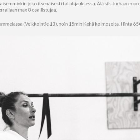
aikaisemminkin joko itsenäisesti tai ohjauksessa. Älä siis turhaan mur
rrallaan max 8 osallistujaa.
Nummelassa (Veikkointie 13), noin 15min Kehä kolmoselta. Hinta 65€/