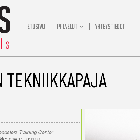
ETUSIVU
PALVELUT
YHTEYSTIEDOT
 TEKNIIKKAPAJA
edsters Training Center
kkointie 13, 03100