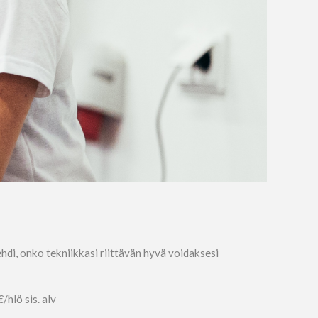
ehdi, onko tekniikkasi riittävän hyvä voidaksesi
hlö sis. alv