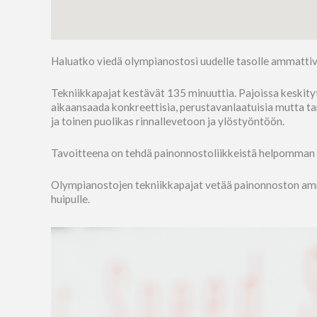
Haluatko viedä olympianostosi uudelle tasolle ammatti
Tekniikkapajat kestävät 135 minuuttia. Pajoissa keskitytä
aikaansaada konkreettisia, perustavanlaatuisia mutta ta
ja toinen puolikas rinnallevetoon ja ylöstyöntöön.
Tavoitteena on tehdä painonnostoliikkeistä helpomman 
Olympianostojen tekniikkapajat vetää painonnoston amma
huipulle.