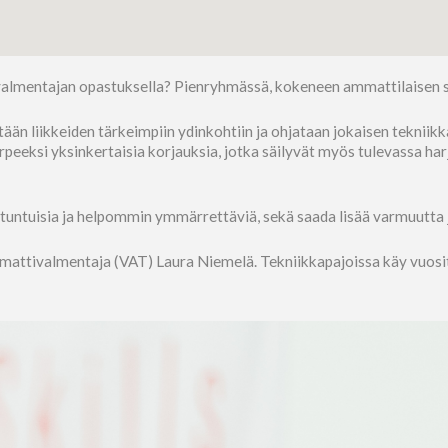
valmentajan opastuksella? Pienryhmässä, kokeneen ammattilaisen s
än liikkeiden tärkeimpiin ydinkohtiin ja ohjataan jokaisen tekniikka
rpeeksi yksinkertaisia korjauksia, jotka säilyvät myös tulevassa ha
tuntuisia ja helpommin ymmärrettäviä, sekä saada lisää varmuutta
ttivalmentaja (VAT) Laura Niemelä. Tekniikkapajoissa käy vuosittai