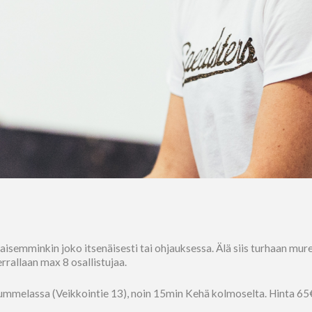
aikaisemminkin joko itsenäisesti tai ohjauksessa. Älä siis turhaan mur
rrallaan max 8 osallistujaa.
Nummelassa (Veikkointie 13), noin 15min Kehä kolmoselta. Hinta 65€/