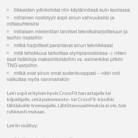
liikkeiden ydinkohdat niin käytännössä kuin teoriassa
millainen nostotyyli sopii sinun vahvuuksiisi ja
mittasuhteisiisi
millaisen mielentilan tarvitset tekniikaharjoitteluun ja
isoihin nostoihin
mitkä harjoitteet parantavat sinun tekniikkaasi
mitä tehokkuus tarkoittaa olympianostoissa -> miten
saat lisäkiloja maksimitoistoihin vs. esimerkiksi pitkiin
TNG sarjoihin
mitkä ovat sinun omat sudenkuoppasi – näin voit
vaikuttaa myös vammariskiin
Leiri sopii erityisen hyvin CrossFit harrastajalle tai
kilpailijalle, sekä painonnosto- tai CrossFit-kisoihin
tähtäävälle treenaajalle. Lähtötasovaatimuksia ei ole, tule
rohkeasti mukaan.
Leiriin sisältyy: