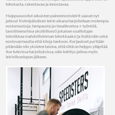
tehokasta, rakentavaa ja innostavaa.
Huippusuositut aikuisten painonnostoleirit saavat nyt
jatkoa! Kolmipäiväisen leirin aikana harjoitellaan molempia
nostomuotoja; tempausta ja rinnallevetoa + työntöä,
tavoitteena hioa yksilöllisesti jokaisen osallistujan
tekniikkaa mahdollisimman tehokkaaksi ja lisätä näin sekä
nostovarmuutta että kiloja tankoon. Korjaukset pyritään
pitämään niin yksinkertaisina, että niitä on helppo ylläpitää
itse tulevissa harjoituksissa, näin kehitys jatkuu myös
leiriviikonlopun jälkeen.