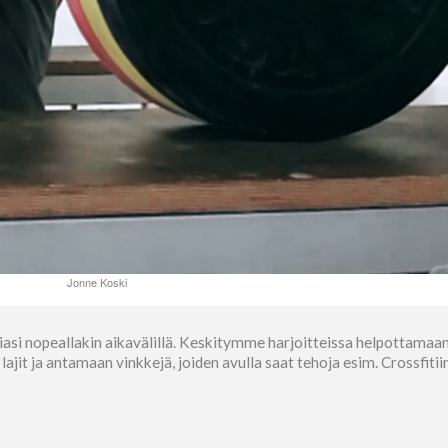
Jonne Koski
asi nopeallakin aikavälillä. Keskitymme harjoitteissa helpottamaan
 ja antamaan vinkkejä, joiden avulla saat tehoja esim. Crossfitiin 