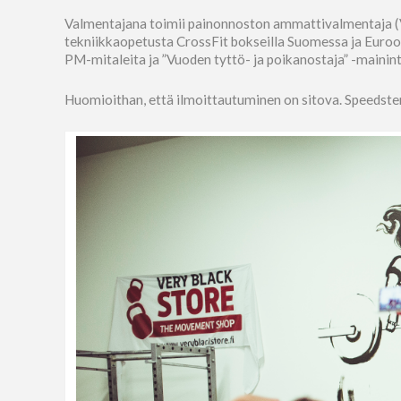
Valmentajana toimii painonnoston ammattivalmentaja (VA
tekniikkaopetusta CrossFit bokseilla Suomessa ja Euroo
PM-mitaleita ja ”Vuoden tyttö- ja poikanostaja” -mainin
Huomioithan, että ilmoittautuminen on sitova. Speedster