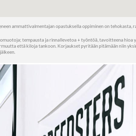
keneen ammattivalmentajan opastuksella oppiminen on tehokasta, r
omuotoja; tempausta ja rinnallevetoa + työntöä, tavoitteena hioa yks
uutta että kiloja tankoon. Korjaukset pyritään pitämään niin yksinke
jälkeen.