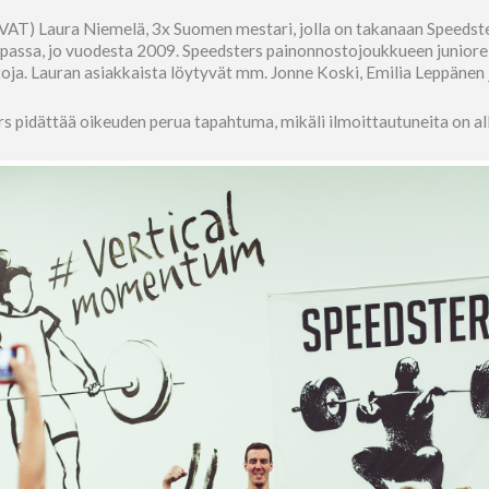
T) Laura Niemelä, 3x Suomen mestari, jolla on takanaan Speedster
passa, jo vuodesta 2009. Speedsters painonnostojoukkueen juniorei
toja. Lauran asiakkaista löytyvät mm. Jonne Koski, Emilia Leppänen 
s pidättää oikeuden perua tapahtuma, mikäli ilmoittautuneita on all