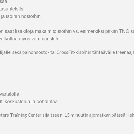
assa
tasuhteisiisi
 ja isoihin nostoihin
 saat lisäkiloja maksimitoistoihin vs. esimerkiksi pitkiin TNG s
 vaikuttaa myös vammariskiin
pailijalle, sekä painonnosto- tai CrossFit-kisoihin tähtäävälle treena
vartalolle
sit, keskustelua ja pohdintaa
dsters Training Center sijaitsee n. 15 minuutin ajomatkan päässä Keh