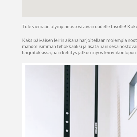
Tule viemään olympianostosi aivan uudelle tasolle! Ko
Kaksipäiväisen leirin aikana harjoitellaan molempia nost
mahdollisimman tehokkaaksi ja lisätä näin sekä nostovarm
harjoituksissa, näin kehitys jatkuu myös leiriviikonlopun 