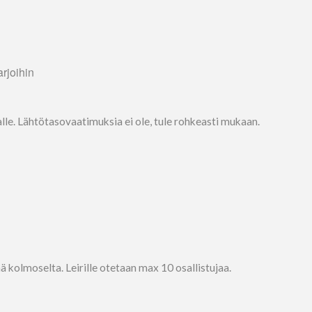
arjoihin
ajalle. Lähtötasovaatimuksia ei ole, tule rohkeasti mukaan.
ä kolmoselta. Leirille otetaan max 10 osallistujaa.