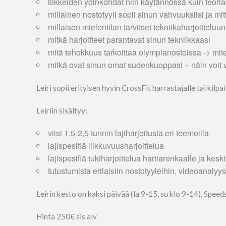
liikkeiden ydinkohdat niin käytännössä kuin teori
millainen nostotyyli sopii sinun vahvuuksiisi ja mit
millaisen mielentilan tarvitset tekniikaharjoitteluun
mitkä harjoitteet parantavat sinun tekniikkaasi
mitä tehokkuus tarkoittaa olympianostoissa -> miten
mitkä ovat sinun omat sudenkuoppasi – näin voit
Leiri sopii erityisen hyvin CrossFit harrastajalle tai kil
Leiriin sisältyy:
viisi 1,5-2,5 tunnin lajiharjoitusta eri teemoilla
lajispesifiä liikkuvuusharjoittelua
lajispesifiä tukiharjoittelua hartiarenkaalle ja keski
tutustumista erilaisiin nostotyyleihin, videoanalyy
Leirin kesto on kaksi päivää (la 9-15, su klo 9-14). Spee
Hinta 250€ sis alv