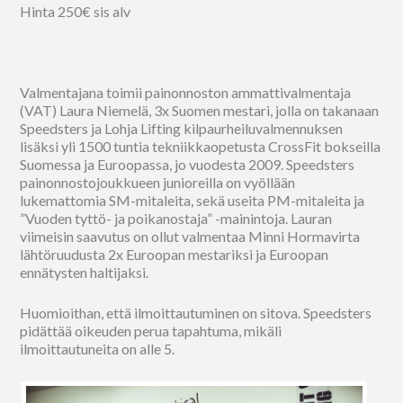
Hinta 250€ sis alv
Valmentajana toimii painonnoston ammattivalmentaja
(VAT) Laura Niemelä, 3x Suomen mestari, jolla on takanaan
Speedsters ja Lohja Lifting kilpaurheiluvalmennuksen
lisäksi yli 1500 tuntia tekniikkaopetusta CrossFit bokseilla
Suomessa ja Euroopassa, jo vuodesta 2009. Speedsters
painonnostojoukkueen junioreilla on vyöllään
lukemattomia SM-mitaleita, sekä useita PM-mitaleita ja
”Vuoden tyttö- ja poikanostaja” -mainintoja. Lauran
viimeisin saavutus on ollut valmentaa Minni Hormavirta
lähtöruudusta 2x Euroopan mestariksi ja Euroopan
ennätysten haltijaksi.
Huomioithan, että ilmoittautuminen on sitova. Speedsters
pidättää oikeuden perua tapahtuma, mikäli
ilmoittautuneita on alle 5.