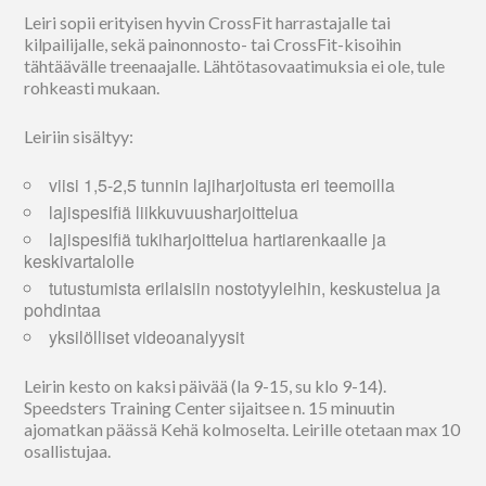
Leiri sopii erityisen hyvin CrossFit harrastajalle tai
kilpailijalle, sekä painonnosto- tai CrossFit-kisoihin
tähtäävälle treenaajalle. Lähtötasovaatimuksia ei ole, tule
rohkeasti mukaan.
Leiriin sisältyy:
viisi 1,5-2,5 tunnin lajiharjoitusta eri teemoilla
lajispesifiä liikkuvuusharjoittelua
lajispesifiä tukiharjoittelua hartiarenkaalle ja
keskivartalolle
tutustumista erilaisiin nostotyyleihin, keskustelua ja
pohdintaa
yksilölliset videoanalyysit
Leirin kesto on kaksi päivää (la 9-15, su klo 9-14).
Speedsters Training Center sijaitsee n. 15 minuutin
ajomatkan päässä Kehä kolmoselta. Leirille otetaan max 10
osallistujaa.