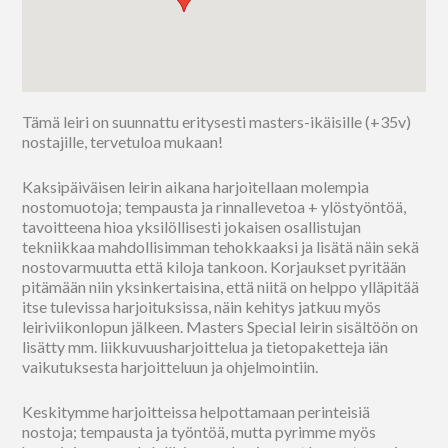
Tämä leiri on suunnattu eritysesti masters-ikäisille (+35v)
nostajille, tervetuloa mukaan!
Kaksipäiväisen leirin aikana harjoitellaan molempia
nostomuotoja; tempausta ja rinnallevetoa + ylöstyöntöä,
tavoitteena hioa yksilöllisesti jokaisen osallistujan
tekniikkaa mahdollisimman tehokkaaksi ja lisätä näin sekä
nostovarmuutta että kiloja tankoon. Korjaukset pyritään
pitämään niin yksinkertaisina, että niitä on helppo ylläpitää
itse tulevissa harjoituksissa, näin kehitys jatkuu myös
leiriviikonlopun jälkeen. Masters Special leirin sisältöön on
lisätty mm. liikkuvuusharjoittelua ja tietopaketteja iän
vaikutuksesta harjoitteluun ja ohjelmointiin.
Keskitymme harjoitteissa helpottamaan perinteisiä
nostoja; tempausta ja työntöä, mutta pyrimme myös