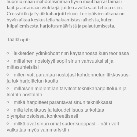
huomioimaan mahdollisimman hyvin muut harrastamasi
lajit ja antamaan vinkkejä, joiden avulla saat tehoja esim.
Crossfitiin ja fysiikkaharjoitteluun. Leiripäivien aikana on
hyvin aikaa keskustella haluamistasi aiheista, kuten
kilpailemisesta, harjoitusmääristä ja palautumisesta.
Täällä opit:
liikkeiden ydinkohdat niin käytännössä kuin teoriassa
millainen nostotyyli sopii sinun vahvuuksiisi ja
mittasuhteisiisi
miten voit parantaa nostojasi kohdennetun liikkuvuus-
ja tukiharjoittelun kautta
millaisen mielentilan tarvitset tekniikaharjoitteluun ja
isoihin nostoihin
mitkä harjoitteet parantavat sinun tekniikkaasi
mitä tehokkuus ja taloudellisuus tarkoittaa
olympianostoissa, konkreettisesti
mitkä ovat sinun omat sudenkuoppasi – näin voit
vaikuttaa myös vammariskiin