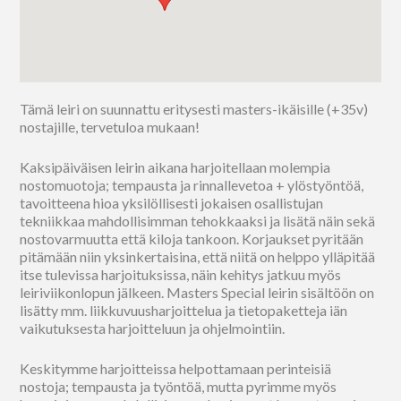
Tämä leiri on suunnattu eritysesti masters-ikäisille (+35v)
nostajille, tervetuloa mukaan!
Kaksipäiväisen leirin aikana harjoitellaan molempia
nostomuotoja; tempausta ja rinnallevetoa + ylöstyöntöä,
tavoitteena hioa yksilöllisesti jokaisen osallistujan
tekniikkaa mahdollisimman tehokkaaksi ja lisätä näin sekä
nostovarmuutta että kiloja tankoon. Korjaukset pyritään
pitämään niin yksinkertaisina, että niitä on helppo ylläpitää
itse tulevissa harjoituksissa, näin kehitys jatkuu myös
leiriviikonlopun jälkeen. Masters Special leirin sisältöön on
lisätty mm. liikkuvuusharjoittelua ja tietopaketteja iän
vaikutuksesta harjoitteluun ja ohjelmointiin.
Keskitymme harjoitteissa helpottamaan perinteisiä
nostoja; tempausta ja työntöä, mutta pyrimme myös