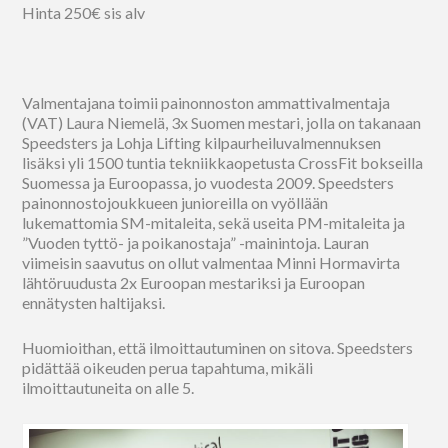
Hinta 250€ sis alv
Valmentajana toimii painonnoston ammattivalmentaja
(VAT) Laura Niemelä, 3x Suomen mestari, jolla on takanaan
Speedsters ja Lohja Lifting kilpaurheiluvalmennuksen
lisäksi yli 1500 tuntia tekniikkaopetusta CrossFit bokseilla
Suomessa ja Euroopassa, jo vuodesta 2009. Speedsters
painonnostojoukkueen junioreilla on vyöllään
lukemattomia SM-mitaleita, sekä useita PM-mitaleita ja
”Vuoden tyttö- ja poikanostaja” -mainintoja. Lauran
viimeisin saavutus on ollut valmentaa Minni Hormavirta
lähtöruudusta 2x Euroopan mestariksi ja Euroopan
ennätysten haltijaksi.
Huomioithan, että ilmoittautuminen on sitova. Speedsters
pidättää oikeuden perua tapahtuma, mikäli
ilmoittautuneita on alle 5.