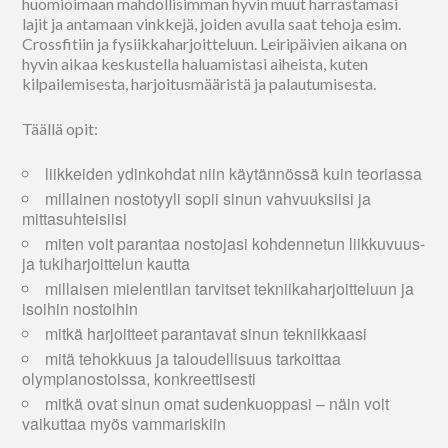
huomioimaan mahdollisimman hyvin muut harrastamasi
lajit ja antamaan vinkkejä, joiden avulla saat tehoja esim.
Crossfitiin ja fysiikkaharjoitteluun. Leiripäivien aikana on
hyvin aikaa keskustella haluamistasi aiheista, kuten
kilpailemisesta, harjoitusmääristä ja palautumisesta.
Täällä opit:
liikkeiden ydinkohdat niin käytännössä kuin teoriassa
millainen nostotyyli sopii sinun vahvuuksiisi ja
mittasuhteisiisi
miten voit parantaa nostojasi kohdennetun liikkuvuus-
ja tukiharjoittelun kautta
millaisen mielentilan tarvitset tekniikaharjoitteluun ja
isoihin nostoihin
mitkä harjoitteet parantavat sinun tekniikkaasi
mitä tehokkuus ja taloudellisuus tarkoittaa
olympianostoissa, konkreettisesti
mitkä ovat sinun omat sudenkuoppasi – näin voit
vaikuttaa myös vammariskiin