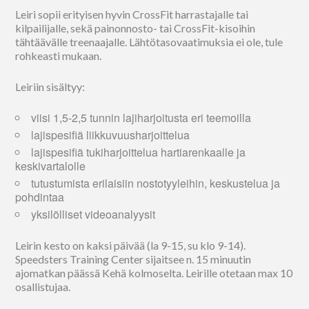
Leiri sopii erityisen hyvin CrossFit harrastajalle tai
kilpailijalle, sekä painonnosto- tai CrossFit-kisoihin
tähtäävälle treenaajalle. Lähtötasovaatimuksia ei ole, tule
rohkeasti mukaan.
Leiriin sisältyy:
viisi 1,5-2,5 tunnin lajiharjoitusta eri teemoilla
lajispesifiä liikkuvuusharjoittelua
lajispesifiä tukiharjoittelua hartiarenkaalle ja
keskivartalolle
tutustumista erilaisiin nostotyyleihin, keskustelua ja
pohdintaa
yksilölliset videoanalyysit
Leirin kesto on kaksi päivää (la 9-15, su klo 9-14).
Speedsters Training Center sijaitsee n. 15 minuutin
ajomatkan päässä Kehä kolmoselta. Leirille otetaan max 10
osallistujaa.