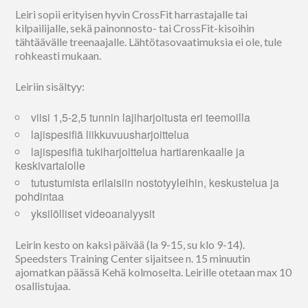
Leiri sopii erityisen hyvin CrossFit harrastajalle tai
kilpailijalle, sekä painonnosto- tai CrossFit-kisoihin
tähtäävälle treenaajalle. Lähtötasovaatimuksia ei ole, tule
rohkeasti mukaan.
Leiriin sisältyy:
viisi 1,5-2,5 tunnin lajiharjoitusta eri teemoilla
lajispesifiä liikkuvuusharjoittelua
lajispesifiä tukiharjoittelua hartiarenkaalle ja
keskivartalolle
tutustumista erilaisiin nostotyyleihin, keskustelua ja
pohdintaa
yksilölliset videoanalyysit
Leirin kesto on kaksi päivää (la 9-15, su klo 9-14).
Speedsters Training Center sijaitsee n. 15 minuutin
ajomatkan päässä Kehä kolmoselta. Leirille otetaan max 10
osallistujaa.