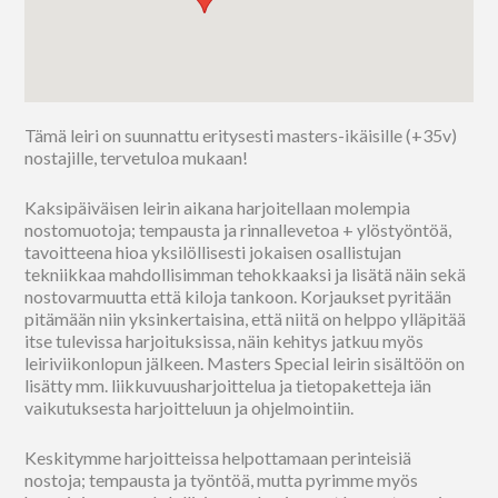
Tämä leiri on suunnattu eritysesti masters-ikäisille (+35v)
nostajille, tervetuloa mukaan!
Kaksipäiväisen leirin aikana harjoitellaan molempia
nostomuotoja; tempausta ja rinnallevetoa + ylöstyöntöä,
tavoitteena hioa yksilöllisesti jokaisen osallistujan
tekniikkaa mahdollisimman tehokkaaksi ja lisätä näin sekä
nostovarmuutta että kiloja tankoon. Korjaukset pyritään
pitämään niin yksinkertaisina, että niitä on helppo ylläpitää
itse tulevissa harjoituksissa, näin kehitys jatkuu myös
leiriviikonlopun jälkeen. Masters Special leirin sisältöön on
lisätty mm. liikkuvuusharjoittelua ja tietopaketteja iän
vaikutuksesta harjoitteluun ja ohjelmointiin.
Keskitymme harjoitteissa helpottamaan perinteisiä
nostoja; tempausta ja työntöä, mutta pyrimme myös