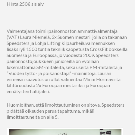
Hinta 250€ sis alv
Valmentajana toimii painonnoston ammattivalmentaja
(VAT) Laura Niemelä, 3x Suomen mestari, jolla on takanaan
Speedsters ja Lohja Lifting kilpaurheiluvalmennuksen
lisäksi yli 1500 tuntia tekniikkaopetusta CrossFit bokseilla
Suomessa ja Euroopassa, jo vuodesta 2009. Speedsters
painonnostojoukkueen junioreilla on vyöllään
lukemattomia SM-mitaleita, sekä useita PM-mitaleita ja
”Vuoden tyttö- ja poikanostaja” -mainintoja. Lauran
viimeisin saavutus on ollut valmentaa Minni Hormavirta
lähtöruudusta 2x Euroopan mestariksi ja Euroopan
ennätysten haltijaksi.
Huomioithan, että ilmoittautuminen on sitova. Speedsters
pidättää oikeuden perua tapahtuma, mikäli
ilmoittautuneita on alle 5.