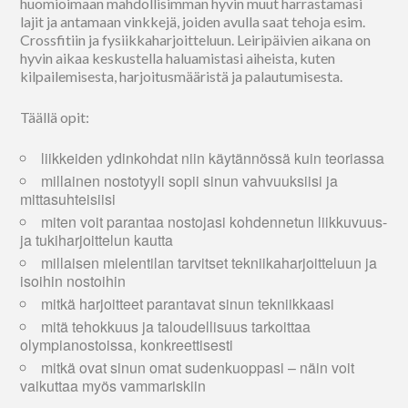
huomioimaan mahdollisimman hyvin muut harrastamasi
lajit ja antamaan vinkkejä, joiden avulla saat tehoja esim.
Crossfitiin ja fysiikkaharjoitteluun. Leiripäivien aikana on
hyvin aikaa keskustella haluamistasi aiheista, kuten
kilpailemisesta, harjoitusmääristä ja palautumisesta.
Täällä opit:
liikkeiden ydinkohdat niin käytännössä kuin teoriassa
millainen nostotyyli sopii sinun vahvuuksiisi ja
mittasuhteisiisi
miten voit parantaa nostojasi kohdennetun liikkuvuus-
ja tukiharjoittelun kautta
millaisen mielentilan tarvitset tekniikaharjoitteluun ja
isoihin nostoihin
mitkä harjoitteet parantavat sinun tekniikkaasi
mitä tehokkuus ja taloudellisuus tarkoittaa
olympianostoissa, konkreettisesti
mitkä ovat sinun omat sudenkuoppasi – näin voit
vaikuttaa myös vammariskiin