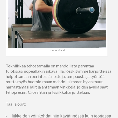
Jonne Koski
Tekniikkaa tehostamalla on mahdollista parantaa
tuloksiasi nopeallakin aikavälillä. Keskitymme harjoitteissa
helpottamaan perinteisiä nostoja, tempausta ja työntöä,
mutta myös huomioimaan mahdollisimman hyvin muut
harrastamasi lajit ja antamaan vinkkejä, joiden avulla saat
tehoja esim. Crossfitiin ja fysiikkaharjoitteluun.
Täällä opit:
liikkeiden ydinkohdat niin käytännössä kuin teoriassa