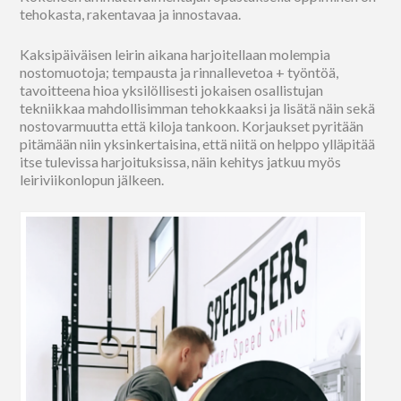
tehokasta, rakentavaa ja innostavaa.
Kaksipäiväisen leirin aikana harjoitellaan molempia
nostomuotoja; tempausta ja rinnallevetoa + työntöä,
tavoitteena hioa yksilöllisesti jokaisen osallistujan
tekniikkaa mahdollisimman tehokkaaksi ja lisätä näin sekä
nostovarmuutta että kiloja tankoon. Korjaukset pyritään
pitämään niin yksinkertaisina, että niitä on helppo ylläpitää
itse tulevissa harjoituksissa, näin kehitys jatkuu myös
leiriviikonlopun jälkeen.