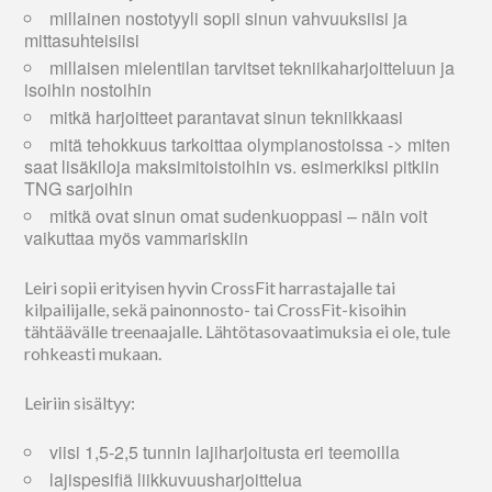
millainen nostotyyli sopii sinun vahvuuksiisi ja
mittasuhteisiisi
millaisen mielentilan tarvitset tekniikaharjoitteluun ja
isoihin nostoihin
mitkä harjoitteet parantavat sinun tekniikkaasi
mitä tehokkuus tarkoittaa olympianostoissa -> miten
saat lisäkiloja maksimitoistoihin vs. esimerkiksi pitkiin
TNG sarjoihin
mitkä ovat sinun omat sudenkuoppasi – näin voit
vaikuttaa myös vammariskiin
Leiri sopii erityisen hyvin CrossFit harrastajalle tai
kilpailijalle, sekä painonnosto- tai CrossFit-kisoihin
tähtäävälle treenaajalle. Lähtötasovaatimuksia ei ole, tule
rohkeasti mukaan.
Leiriin sisältyy:
viisi 1,5-2,5 tunnin lajiharjoitusta eri teemoilla
lajispesifiä liikkuvuusharjoittelua