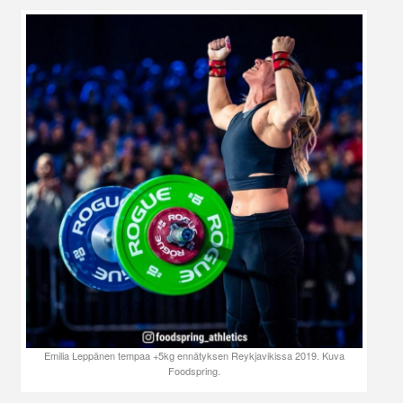
Emilia Leppänen tempaa +5kg ennätyksen Reykjavikissa 2019. Kuva
Foodspring.