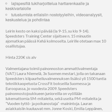
lajispesifiä tukiharjoittelua hartiarenkaalle ja
keskivartalolle
tutustumista erilaisiin nostotyyleihin, videoanalyysit,
keskustelua ja pohdintaa
Leirin kesto on kaksi päivää (la 9-15, su klo 9-14).
Speedsters Training Center sijaitsee n. 15 minuutin
ajomatkan päässä Kehä kolmoselta. Leirille otetaan max 10
osallistujaa.
Hinta 220€ sis alv
Valmentajana toimii painonnoston ammattivalmentaja
(VAT) Laura Niemelä, 3x Suomen mestari, jolla on takanaan
Speedsters kilpaurheiluvalmennuksen lisäksi yli 1500 tuntia
tekniikkaopetusta CrossFit bokseilla Suomessa ja
Euroopassa, jo vuodesta 2009. Speedsters
painonnostojoukkueen junioreilla on vyöllään
lukemattomia SM-mitaleita, sekä useita PM-mitaleita ja
”Vuoden tyttö- ja poikanostaja” -mainintoja. Lauran
asiakkaisiin kuuluuvat mm. Jonne Koski, Emilia Leppänen,