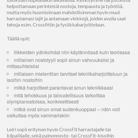
helpottamaan perinteisiä nostoja, tempausta ja työntöä,
mutta myös huomioimaan mahdollisimman hyvin muut
harrastamasi lajit ja antamaan vinkkejä, joiden avulla saat
tehoja esim. Crossfitiin ja fysiikkaharjoitteluun.
Täällä opit:
liikkeiden ydinkohdat niin käytännössä kuin teoriassa
millainen nostotyyli sopii sinun vahvuuksiisi ja
mittasuhteisiisi
millaisen mielentilan tarvitset tekniikaharjoitteluun ja
isoihin nostoihin
mitkä harjoitteet parantavat sinun tekniikkaasi
mitä tehokkuus ja taloudellisuus tarkoittaa
olympianostoissa, konkreettisesti
mitkä ovat sinun omat sudenkuoppasi – näin voit
vaikuttaa myös vammariskiin
Leiri sopii erityisen hyvin CrossFit harrastajalle tai
kilpailijalle, sekä painonnosto- tai CrossFit-kisoihin