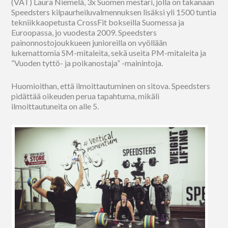
(VAT) Laura Niemelä, 3x Suomen mestari, jolla on takanaan
Speedsters kilpaurheiluvalmennuksen lisäksi yli 1500 tuntia
tekniikkaopetusta CrossFit bokseilla Suomessa ja
Euroopassa, jo vuodesta 2009. Speedsters
painonnostojoukkueen junioreilla on vyöllään
lukemattomia SM-mitaleita, sekä useita PM-mitaleita ja
”Vuoden tyttö- ja poikanostaja” -mainintoja.
Huomioithan, että ilmoittautuminen on sitova. Speedsters
pidättää oikeuden perua tapahtuma, mikäli
ilmoittautuneita on alle 5.