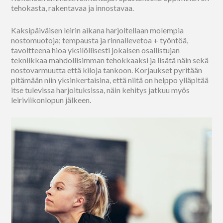
tehokasta, rakentavaa ja innostavaa.
Kaksipäiväisen leirin aikana harjoitellaan molempia
nostomuotoja; tempausta ja rinnallevetoa + työntöä,
tavoitteena hioa yksilöllisesti jokaisen osallistujan
tekniikkaa mahdollisimman tehokkaaksi ja lisätä näin sekä
nostovarmuutta että kiloja tankoon. Korjaukset pyritään
pitämään niin yksinkertaisina, että niitä on helppo ylläpitää
itse tulevissa harjoituksissa, näin kehitys jatkuu myös
leiriviikonlopun jälkeen.