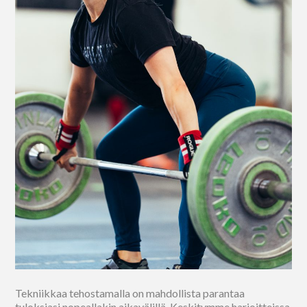
Tekniikkaa tehostamalla on mahdollista parantaa
tuloksiasi nopeallakin aikavälillä. Keskitymme harjoitteissa