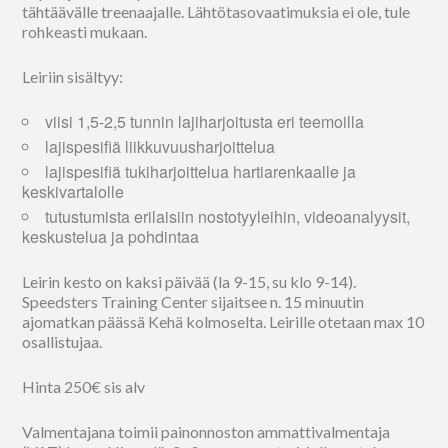
tähtäävälle treenaajalle. Lähtötasovaatimuksia ei ole, tule
rohkeasti mukaan.
Leiriin sisältyy:
viisi 1,5-2,5 tunnin lajiharjoitusta eri teemoilla
lajispesifiä liikkuvuusharjoittelua
lajispesifiä tukiharjoittelua hartiarenkaalle ja
keskivartalolle
tutustumista erilaisiin nostotyyleihin, videoanalyysit,
keskustelua ja pohdintaa
Leirin kesto on kaksi päivää (la 9-15, su klo 9-14).
Speedsters Training Center sijaitsee n. 15 minuutin
ajomatkan päässä Kehä kolmoselta. Leirille otetaan max 10
osallistujaa.
Hinta 250€ sis alv
Valmentajana toimii painonnoston ammattivalmentaja