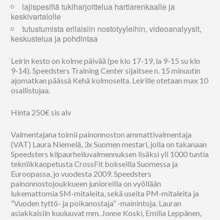
lajispesifiä tukiharjoittelua hartiarenkaalle ja
keskivartalolle
tutustumista erilaisiin nostotyyleihin, videoanalyysit,
keskustelua ja pohdintaa
Leirin kesto on kolme päivää (pe klo 17-19, la 9-15 su klo
9-14). Speedsters Training Center sijaitsee n. 15 minuutin
ajomatkan päässä Kehä kolmoselta. Leirille otetaan max 10
osallistujaa.
Hinta 250€ sis alv
Valmentajana toimii painonnoston ammattivalmentaja
(VAT) Laura Niemelä, 3x Suomen mestari, jolla on takanaan
Speedsters kilpaurheiluvalmennuksen lisäksi yli 1000 tuntia
tekniikkaopetusta CrossFit bokseilla Suomessa ja
Euroopassa, jo vuodesta 2009. Speedsters
painonnostojoukkueen junioreilla on vyöllään
lukemattomia SM-mitaleita, sekä useita PM-mitaleita ja
”Vuoden tyttö- ja poikanostaja” -mainintoja. Lauran
asiakkaisiin kuuluuvat mm. Jonne Koski, Emilia Leppänen,