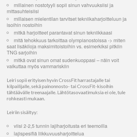
millainen nostotyyli sopii sinun vahvuuksiisi ja
mittasuhteisiisi
millaisen mielentilan tarvitset tekniikaharjoitteluun ja
isoihin nostoihin
mitkä harjoitteet parantavat sinun tekniikkaasi
mitä tehokkuus tarkoittaa olympianostoissa -> miten
saat lisäkiloja maksimitoistoihin vs. esimerkiksi pitkiin
TNG sarjoihin
mitkä ovat sinun omat sudenkuoppasi – näin voit
vaikuttaa myös vammariskiin
Leiri sopii erityisen hyvin CrossFit harrastajalle tai
kilpailijalle, sekä painonnosto- tai CrossFit-kisoihin
tähtäävälle treenaajalle. Lähtötasovaatimuksia ei ole, tule
rohkeasti mukaan.
Leiriin sisältyy:
viisi 2-2,5 tunnin lajiharjoitusta eri teemoilla
lajispesifiä liikkuvuusharjoittelua