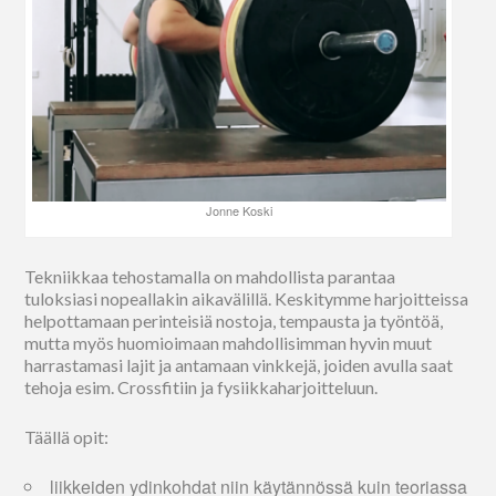
Jonne Koski
Tekniikkaa tehostamalla on mahdollista parantaa
tuloksiasi nopeallakin aikavälillä. Keskitymme harjoitteissa
helpottamaan perinteisiä nostoja, tempausta ja työntöä,
mutta myös huomioimaan mahdollisimman hyvin muut
harrastamasi lajit ja antamaan vinkkejä, joiden avulla saat
tehoja esim. Crossfitiin ja fysiikkaharjoitteluun.
Täällä opit:
liikkeiden ydinkohdat niin käytännössä kuin teoriassa