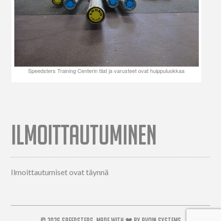
Speedsters Training Centerin tilat ja varusteet ovat huippuluokkaa
ILMOITTAUTUMINEN
Ilmoittautumiset ovat täynnä
© 2026
SPEEDSTERS.
MADE WITH ❤ BY
AVOIN.SYSTEMS