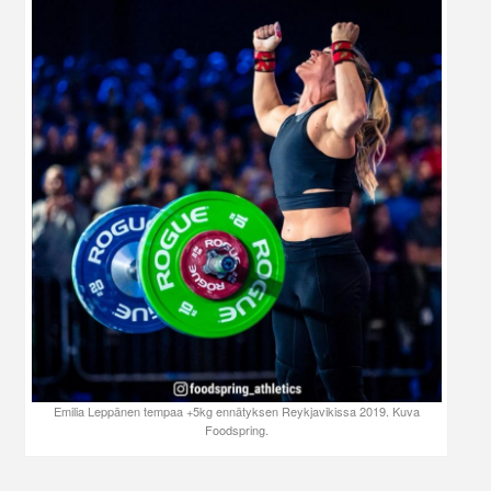
Emilia Leppänen tempaa +5kg ennätyksen Reykjavikissa 2019. Kuva
Foodspring.