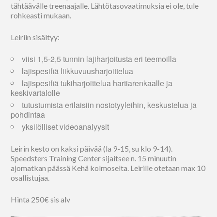
tähtäävälle treenaajalle. Lähtötasovaatimuksia ei ole, tule
rohkeasti mukaan.
Leiriin sisältyy:
viisi 1,5-2,5 tunnin lajiharjoitusta eri teemoilla
lajispesifiä liikkuvuusharjoittelua
lajispesifiä tukiharjoittelua hartiarenkaalle ja
keskivartalolle
tutustumista erilaisiin nostotyyleihin, keskustelua ja
pohdintaa
yksilölliset videoanalyysit
Leirin kesto on kaksi päivää (la 9-15, su klo 9-14).
Speedsters Training Center sijaitsee n. 15 minuutin
ajomatkan päässä Kehä kolmoselta. Leirille otetaan max 10
osallistujaa.
Hinta 250€ sis alv