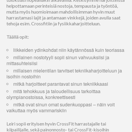
helpottamaan perinteisiä nostoja, tempausta ja työntöä,
mutta myös huomioimaan mahdollisimman hyvin muut
harrastamasi lajit ja antamaan vinkkejä, joiden avulla saat
tehoja esim. Crossfitiin ja fysiikkaharjoitteluun.
Täällä opit:
liikkeiden ydinkohdat niin käytännössä kuin teoriassa
millainen nostotyyli sopii sinun vahvuuksiisi ja
mittasuhteisiisi
millaisen mielentilan tarvitset tekniikaharjoitteluun ja
isoihin nostoihin
mitkä harjoitteet parantavat sinun tekniikkaasi
mitä tehokkuus ja taloudellisuus tarkoittaa
olympianostoissa, konkreettisesti
mitkä ovat sinun omat sudenkuoppasi – näin voit
vaikuttaa myös vammariskiin
Leiri sopii erityisen hyvin CrossFit harrastajalle tai
kilpailijalle, sekä painonnosto- tai CrossFit-kisoihin