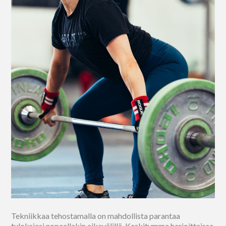
Tekniikkaa tehostamalla on mahdollista parantaa
tuloksiasi nopeallakin aikavälillä. Keskitymme harjoitteissa