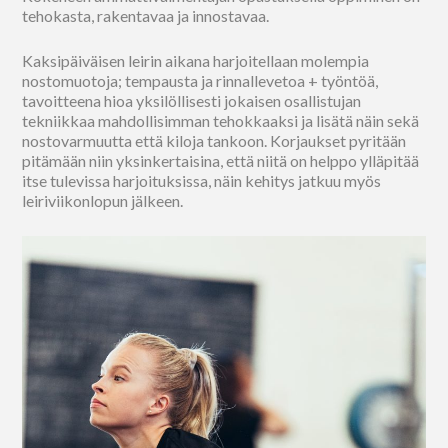
tehokasta, rakentavaa ja innostavaa.
Kaksipäiväisen leirin aikana harjoitellaan molempia
nostomuotoja; tempausta ja rinnallevetoa + työntöä,
tavoitteena hioa yksilöllisesti jokaisen osallistujan
tekniikkaa mahdollisimman tehokkaaksi ja lisätä näin sekä
nostovarmuutta että kiloja tankoon. Korjaukset pyritään
pitämään niin yksinkertaisina, että niitä on helppo ylläpitää
itse tulevissa harjoituksissa, näin kehitys jatkuu myös
leiriviikonlopun jälkeen.