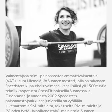
Valmentajana toimii painonnoston ammattivalmentaja
(VAT) Laura Niemelä, 3x Suomen mestari, jolla on takanaan
Speedsters kilpaurheiluvalmennuksen lisäksi yli 1500 tuntia
tekniikkaopetusta CrossFit bokseilla Suomessa ja
Euroopassa, jo vuodesta 2009. Speedsters
painonnostojoukkueen junioreilla on vyöllään
lukemattomia SM-mitaleita, sekä useita PM-mitaleita ja
”Vuoden tyttö- ja poikanostaja” -mainintoja. Suomen