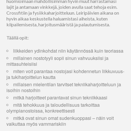
huomioimaan mahdollisimman hyvin muut harrastamasi
lajit ja antamaan vinkkejä, joiden avulla saat tehoja esim.
Crossfitiin ja fysiikkaharjoitteluun. Leiripäivien aikana on
hyvin aikaa keskustella haluamistasi aiheista, kuten
kilpailemisesta, harjoitusmääristä ja palautumisesta.
Täällä opit:
liikkeiden ydinkohdat niin käytännössä kuin teoriassa
millainen nostotyyli sopii sinun vahvuuksiisi ja
mittasuhteisiisi
miten voit parantaa nostojasi kohdennetun liikkuvuus-
ja tukiharjoittelun kautta
millaisen mielentilan tarvitset tekniikaharjoitteluun ja
isoihin nostoihin
mitkä harjoitteet parantavat sinun tekniikkaasi
mitä tehokkuus ja taloudellisuus tarkoittaa
olympianostoissa, konkreettisesti
mitkä ovat sinun omat sudenkuoppasi – näin voit
vaikuttaa myös vammariskiin