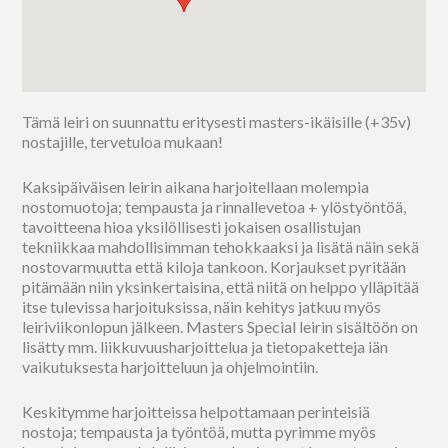
Tämä leiri on suunnattu eritysesti masters-ikäisille (+35v)
nostajille, tervetuloa mukaan!
Kaksipäiväisen leirin aikana harjoitellaan molempia
nostomuotoja; tempausta ja rinnallevetoa + ylöstyöntöä,
tavoitteena hioa yksilöllisesti jokaisen osallistujan
tekniikkaa mahdollisimman tehokkaaksi ja lisätä näin sekä
nostovarmuutta että kiloja tankoon. Korjaukset pyritään
pitämään niin yksinkertaisina, että niitä on helppo ylläpitää
itse tulevissa harjoituksissa, näin kehitys jatkuu myös
leiriviikonlopun jälkeen. Masters Special leirin sisältöön on
lisätty mm. liikkuvuusharjoittelua ja tietopaketteja iän
vaikutuksesta harjoitteluun ja ohjelmointiin.
Keskitymme harjoitteissa helpottamaan perinteisiä
nostoja; tempausta ja työntöä, mutta pyrimme myös