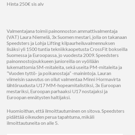
Hinta 250€ sis alv
Valmentajana toimii painonnoston ammattivalmentaja
(VAT) Laura Niemelä, 3x Suomen mestari, jolla on takanaan
Speedsters ja Lohja Lifting kilpaurheiluvalmennuksen
lisäksi yli 1500 tuntia tekniikkaopetusta CrossFit bokseilla
Suomessa ja Euroopassa, jo vuodesta 2009. Speedsters
painonnostojoukkueen junioreilla on vyöllään
lukemattomia SM-mitaleita, sekä useita PM-mitaleita ja
”Vuoden tyttö- ja poikanostaja” -mainintoja. Lauran
viimeisin saavutus on ollut valmentaa Minni Hormavirta
lähtöruudusta U17 MM-hopeamitalistiksi, 3x Euroopan
mestariksi, Euroopan parhaaksi U17 nostajaksi ja
Euroopan ennätysten haltijaksi.
Huomioithan, että ilmoittautuminen on sitova. Speedsters
pidättää oikeuden perua tapahtuma, mikäli
ilmoittautuneita on alle 5.