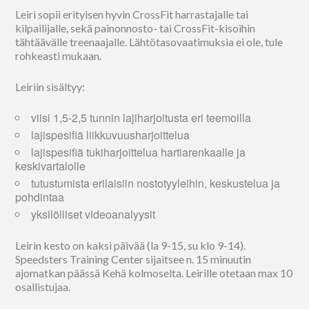
Leiri sopii erityisen hyvin CrossFit harrastajalle tai
kilpailijalle, sekä painonnosto- tai CrossFit-kisoihin
tähtäävälle treenaajalle. Lähtötasovaatimuksia ei ole, tule
rohkeasti mukaan.
Leiriin sisältyy:
viisi 1,5-2,5 tunnin lajiharjoitusta eri teemoilla
lajispesifiä liikkuvuusharjoittelua
lajispesifiä tukiharjoittelua hartiarenkaalle ja
keskivartalolle
tutustumista erilaisiin nostotyyleihin, keskustelua ja
pohdintaa
yksilölliset videoanalyysit
Leirin kesto on kaksi päivää (la 9-15, su klo 9-14).
Speedsters Training Center sijaitsee n. 15 minuutin
ajomatkan päässä Kehä kolmoselta. Leirille otetaan max 10
osallistujaa.