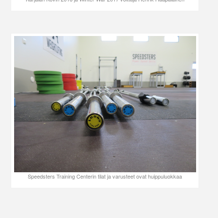
Speedsters Training Centerin tilat ja varusteet ovat huippuluokkaa