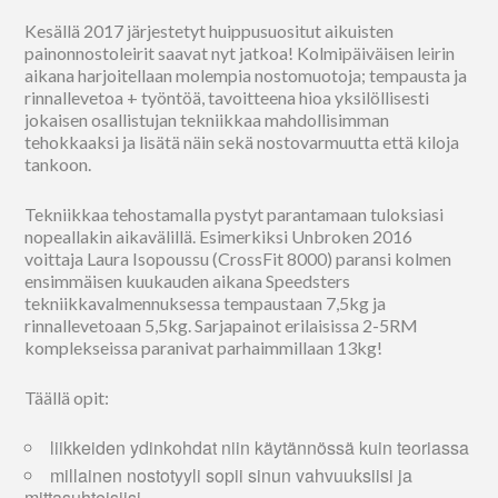
Kesällä 2017 järjestetyt huippusuositut aikuisten
painonnostoleirit saavat nyt jatkoa! Kolmipäiväisen leirin
aikana harjoitellaan molempia nostomuotoja; tempausta ja
rinnallevetoa + työntöä, tavoitteena hioa yksilöllisesti
jokaisen osallistujan tekniikkaa mahdollisimman
tehokkaaksi ja lisätä näin sekä nostovarmuutta että kiloja
tankoon.
Tekniikkaa tehostamalla pystyt parantamaan tuloksiasi
nopeallakin aikavälillä. Esimerkiksi Unbroken 2016
voittaja Laura Isopoussu (CrossFit 8000) paransi kolmen
ensimmäisen kuukauden aikana Speedsters
tekniikkavalmennuksessa tempaustaan 7,5kg ja
rinnallevetoaan 5,5kg. Sarjapainot erilaisissa 2-5RM
komplekseissa paranivat parhaimmillaan 13kg!
Täällä opit:
liikkeiden ydinkohdat niin käytännössä kuin teoriassa
millainen nostotyyli sopii sinun vahvuuksiisi ja
mittasuhteisiisi