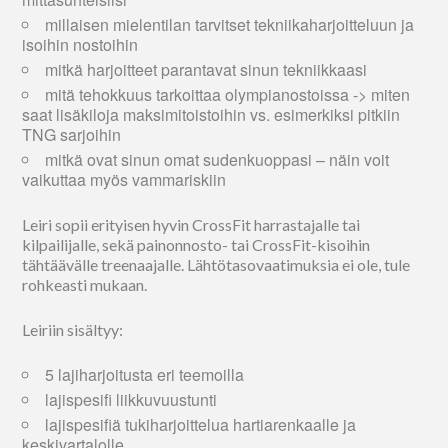
millaisen mielentilan tarvitset tekniikaharjoitteluun ja
isoihin nostoihin
mitkä harjoitteet parantavat sinun tekniikkaasi
mitä tehokkuus tarkoittaa olympianostoissa -> miten
saat lisäkiloja maksimitoistoihin vs. esimerkiksi pitkiin
TNG sarjoihin
mitkä ovat sinun omat sudenkuoppasi – näin voit
vaikuttaa myös vammariskiin
Leiri sopii erityisen hyvin CrossFit harrastajalle tai
kilpailijalle, sekä painonnosto- tai CrossFit-kisoihin
tähtäävälle treenaajalle. Lähtötasovaatimuksia ei ole, tule
rohkeasti mukaan.
Leiriin sisältyy:
5 lajiharjoitusta eri teemoilla
lajispesifi liikkuvuustunti
lajispesifiä tukiharjoittelua hartiarenkaalle ja
keskivartalolle