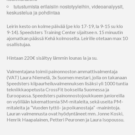
tutustumista erilaisiin nostotyyleihin, videoanalyysit,
keskustelua ja pohdintaa
Leirin kesto on kolme päivää (pe klo 17-19, la 9-15 su klo
9-14). Speedsters Training Center sijaitsee n. 15 minuutin
ajomatkan päässä Kehä kolmoselta. Leirille otetaan max 10
osallistujaa.
Hintaan 220€ sisältyy lämmin lounas la ja su.
Valmentajana toimii painonnoston ammattivalmentaja
(VAT) Laura Niemelä, 3x Suomen mestari, jolla on takanaan
Speedsters kilpaurheiluvalmennuksen lisäksi yli 1000 tuntia
tekniikkaopetusta CrossFit bokseilla Suomessa ja
Euroopassa. Speedsters painonnostojoukkueen junioreilla
on vyöllään lukemattomia SM-mitaleita, sekä useita PM-
mitaleita ja ”Vuoden tyttö- ja poikanostaja” -mainintoja.
Lauran valmennusta ovat hyödyntäneet mm. Jonne Koski,
Henrik Haapalainen, Petteri Peuronen ja Laura Isopoussu.