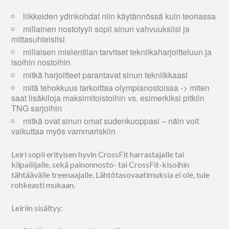
liikkeiden ydinkohdat niin käytännössä kuin teoriassa
millainen nostotyyli sopii sinun vahvuuksiisi ja
mittasuhteisiisi
millaisen mielentilan tarvitset tekniikaharjoitteluun ja
isoihin nostoihin
mitkä harjoitteet parantavat sinun tekniikkaasi
mitä tehokkuus tarkoittaa olympianostoissa -> miten
saat lisäkiloja maksimitoistoihin vs. esimerkiksi pitkiin
TNG sarjoihin
mitkä ovat sinun omat sudenkuoppasi – näin voit
vaikuttaa myös vammariskiin
Leiri sopii erityisen hyvin CrossFit harrastajalle tai
kilpailijalle, sekä painonnosto- tai CrossFit-kisoihin
tähtäävälle treenaajalle. Lähtötasovaatimuksia ei ole, tule
rohkeasti mukaan.
Leiriin sisältyy: