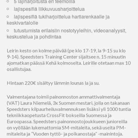
5 lajiharjoitusta eri teemoilla
lajispesifiä liikkuvuusharjoittelua
lajispesifiä tukiharjoittelua hartiarenkaalle ja
keskivartalolle
tutustumista erilaisiin nostotyyleihin, videoanalyysit,
keskustelua ja pohdintaa
Leirin kesto on kolme päivää (pe klo 17-19, la 9-15 su klo
9-14). Speedsters Training Center sijaitsee n. 15 minuutin
ajomatkan päässä Kehä kolmoselta. Leirille otetaan max 10
osallistujaa.
Hintaan 220€ sisältyy lämmin lounas la ja su.
Valmentajana toimii painonnoston ammattivalmentaja
(VAT) Laura Niemelä, 3x Suomen mestari, jolla on takanaan
Speedsters kilpaurheiluvalmennuksen lisäksi yli 1000 tuntia
tekniikkaopetusta CrossFit bokseilla Suomessa ja
Euroopassa. Speedsters painonnostojoukkueen junioreilla
on vyöllään lukemattomia SM-mitaleita, sekä useita PM-
mitaleita ja ”Vuoden tyttö- ja poikanostaja” -mainintoja.