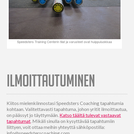
Speedsters Training Centerin tilat ja varusteet ovat huippuluokkaa
ILMOITTAUTUMINEN
Kiitos mielenkiinnostasi Speedsters Coaching tapahtumia
kohtaan. Valitettavasti tapahtuma, johon yritit ilmoittautua,
on päässyt jo täyttymään.
Katso täältä tulevat vastaavat
tapahtumat
. Mikäli sinulla on kysyttävää tapahtumiin
liittyen, voit ottaa meihin yhteyttä sähköpostilla:
info@speedsterscoaching.com