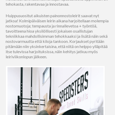
tehokasta, rakentavaa ja innostavaa.
Huippusuositut aikuisten painonnostoleirit saavat nyt
jatkoa! Kolmipäiväisen leirin aikana harjoitellaan molempia
nostomuotoja; tempausta ja rinnallevetoa + työntöä,
tavoitteena hioa yksilöllisesti jokaisen osallistujan
tekniikkaa mahdollisimman tehokkaaksi ja lisätä näin sekä
nostovarmuutta että kiloja tankoon. Korjaukset pyritään
pitämään niin yksinkertaisina, että niitä on helppo ylläpitää
itse tulevissa harjoituksissa, näin kehitys jatkuu myös
leiriviikonlopun jälkeen.