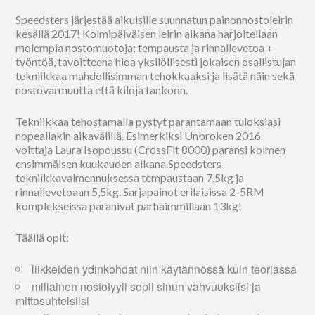
Speedsters järjestää aikuisille suunnatun painonnostoleirin
kesällä 2017! Kolmipäiväisen leirin aikana harjoitellaan
molempia nostomuotoja; tempausta ja rinnallevetoa +
työntöä, tavoitteena hioa yksilöllisesti jokaisen osallistujan
tekniikkaa mahdollisimman tehokkaaksi ja lisätä näin sekä
nostovarmuutta että kiloja tankoon.
Tekniikkaa tehostamalla pystyt parantamaan tuloksiasi
nopeallakin aikavälillä. Esimerkiksi Unbroken 2016
voittaja Laura Isopoussu (CrossFit 8000) paransi kolmen
ensimmäisen kuukauden aikana Speedsters
tekniikkavalmennuksessa tempaustaan 7,5kg ja
rinnallevetoaan 5,5kg. Sarjapainot erilaisissa 2-5RM
komplekseissa paranivat parhaimmillaan 13kg!
Täällä opit:
liikkeiden ydinkohdat niin käytännössä kuin teoriassa
millainen nostotyyli sopii sinun vahvuuksiisi ja
mittasuhteisiisi