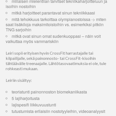
millaisen mielentilan tarvitset tekniikaharjoitteluun ja
isoihin nostoihin
mitkä harjoitteet parantavat sinun tekniikkaasi
mitä tehokkuus tarkoittaa olympianostoissa -> miten
saat lisäkiloja maksimitoistoihin vs. esimerkiksi pitkiin
TNG sarjoihin
mitkä ovat sinun omat sudenkuoppasi – näin voit
vaikuttaa myös vammariskiin
Leiri sopii erityisen hyvin CrossFit harrastajalle tai
kilpailijalle, sekä painonnosto- tai CrossFit-kisoihin
tähtäävälle treenaajalle. Lähtötasovaatimuksia ei ole, tule
rohkeasti mukaan.
Leiriin sisältyy:
teoriatunti painonnoston biomekaniikasta
5 lajiharjoitusta
lajispesifi liikkuvuustunti
tutustumista erilaisiin nostotyyleihin, videoanalyysit