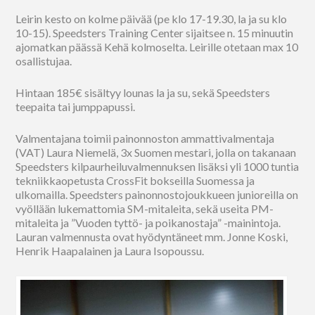
Leirin kesto on kolme päivää (pe klo 17-19.30, la ja su klo
10-15). Speedsters Training Center sijaitsee n. 15 minuutin
ajomatkan päässä Kehä kolmoselta. Leirille otetaan max 10
osallistujaa.
Hintaan 185€ sisältyy lounas la ja su, sekä Speedsters
teepaita tai jumppapussi.
Valmentajana toimii painonnoston ammattivalmentaja
(VAT) Laura Niemelä, 3x Suomen mestari, jolla on takanaan
Speedsters kilpaurheiluvalmennuksen lisäksi yli 1000 tuntia
tekniikkaopetusta CrossFit bokseilla Suomessa ja
ulkomailla. Speedsters painonnostojoukkueen junioreilla on
vyöllään lukemattomia SM-mitaleita, sekä useita PM-
mitaleita ja ”Vuoden tyttö- ja poikanostaja” -mainintoja.
Lauran valmennusta ovat hyödyntäneet mm. Jonne Koski,
Henrik Haapalainen ja Laura Isopoussu.