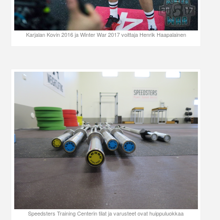
Karjalan Kovin 2016 ja Winter War 2017 voittaja Henrik Haapalainen
Speedsters Training Centerin tilat ja varusteet ovat huippuluokkaa