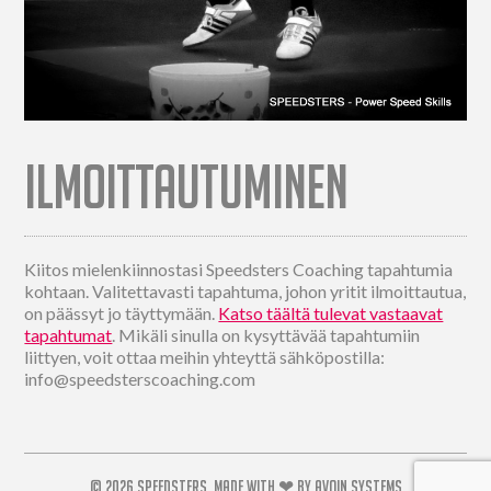
ILMOITTAUTUMINEN
Kiitos mielenkiinnostasi Speedsters Coaching tapahtumia
kohtaan. Valitettavasti tapahtuma, johon yritit ilmoittautua,
on päässyt jo täyttymään.
Katso täältä tulevat vastaavat
tapahtumat
. Mikäli sinulla on kysyttävää tapahtumiin
liittyen, voit ottaa meihin yhteyttä sähköpostilla:
info@speedsterscoaching.com
© 2026
SPEEDSTERS.
MADE WITH ❤ BY
AVOIN.SYSTEMS