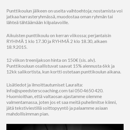
Punttikoulun jälkeen on useita vaihtoehtoja; nostamista voi
jatkaa harrasteryhmässä, muodostaa oman ryhmän tai
lähteä tähtäämään kilpalavoille.
Aikuisten punttikoulu on kerran viikossa; perjantaisin
RYHMÄ 1 klo 17.30 ja RYHMÄ 2 klo 18.30, alkaen
18.9.2015.
12 viikon treenijakson hinta on 150€ (sis. alv).
Punttikouluun osallistuvat saavat 15% alennusta 6kk ja
12kk salikortista, kun kortti ostetaan punttikoulun aikana.
Lisätiedot ja ilmoittautumiset Lauralta:
info@speedsterscoaching.com tai 050 4650 420.
Huomioithan, että valtaosan ajastamme olemme
valmentamassa, joten jos et saa meitä puhelimitse kiinni,
jätä tekstiviestillä soittopyyntö ja palaamme asiaan
mahdollisimman pian.