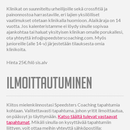
Klinikat on suunniteltu urheilijoille sekä crossfitiä ja
painonnostoa harrastaville, eri lajien yksilölliset
vaatimukset otetaan klinikalla huomioon. Alaikäraja on 14
vuotta. Jos kalenteristamme ei löydy sinulle sopivaa
ajankohtaa tai haluat yksityisen klinikan omalle porukallesi,
ota yhteyttä info@speedsterscoaching.com. Myös
junioreille (alle 14-v) järjestetään tilauksesta omia
klinikoita.
Hinta 25€/hlö sis.alv
ILMOITTAUTUMINEN
Kiitos mielenkiinnostasi Speedsters Coaching tapahtumia
kohtaan. Valitettavasti tapahtuma, johon yritit ilmoittautua,
on päässyt jo täyttymään.
Katso täältä tulevat vastaavat
tapahtumat
. Mikäli sinulla on kysyttävää tapahtumiin
liittyen, voit ottaa meihin yhteyttä sähköpostilla: