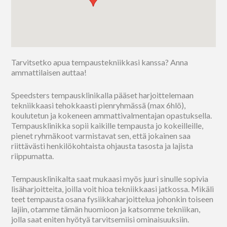
Tarvitsetko apua tempaustekniikkasi kanssa? Anna
ammattilaisen auttaa!
Speedsters tempausklinikalla pääset harjoittelemaan
tekniikkaasi tehokkaasti pienryhmässä (max 6hlö),
koulutetun ja kokeneen ammattivalmentajan opastuksella.
Tempausklinikka sopii kaikille tempausta jo kokeilleille,
pienet ryhmäkoot varmistavat sen, että jokainen saa
riittävästi henkilökohtaista ohjausta tasosta ja lajista
riippumatta.
Tempausklinikalta saat mukaasi myös juuri sinulle sopivia
lisäharjoitteita, joilla voit hioa tekniikkaasi jatkossa. Mikäli
teet tempausta osana fysiikkaharjoittelua johonkin toiseen
lajiin, otamme tämän huomioon ja katsomme tekniikan,
jolla saat eniten hyötyä tarvitsemiisi ominaisuuksiin.