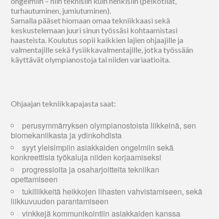
ongelmiin – niin teknisiin kuin henkisiin (pelkotilat,
turhautuminen, jumiutuminen).
Samalla pääset hiomaan omaa tekniikkaasi sekä
keskustelemaan juuri sinun työssäsi kohtaamistasi
haasteista. Koulutus sopii kaikkien lajien ohjaajille ja
valmentajille sekä fysiikkavalmentajille, jotka työssään
käyttävät olympianostoja tai niiden variaatioita.
Ohjaajan tekniikkapajasta saat:
perusymmärryksen olympianostoista liikkeinä, sen
biomekaniikasta ja ydinkohdista
syyt yleisimpiin asiakkaiden ongelmiin sekä
konkreettisia työkaluja niiden korjaamiseksi
progressioita ja osaharjoitteita tekniikan
opettamiseen
tukiliikkeitä heikkojen lihasten vahvistamiseen, sekä
liikkuvuuden parantamiseen
vinkkejä kommunikointiin asiakkaiden kanssa