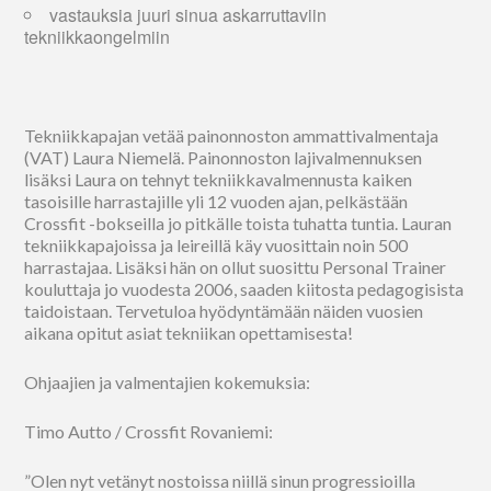
vastauksia juuri sinua askarruttaviin
tekniikkaongelmiin
Tekniikkapajan vetää painonnoston ammattivalmentaja
(VAT) Laura Niemelä. Painonnoston lajivalmennuksen
lisäksi Laura on tehnyt tekniikkavalmennusta kaiken
tasoisille harrastajille yli 12 vuoden ajan, pelkästään
Crossfit -bokseilla jo pitkälle toista tuhatta tuntia. Lauran
tekniikkapajoissa ja leireillä käy vuosittain noin 500
harrastajaa. Lisäksi hän on ollut suosittu Personal Trainer
kouluttaja jo vuodesta 2006, saaden kiitosta pedagogisista
taidoistaan. Tervetuloa hyödyntämään näiden vuosien
aikana opitut asiat tekniikan opettamisesta!
Ohjaajien ja valmentajien kokemuksia:
Timo Autto / Crossfit Rovaniemi:
”Olen nyt vetänyt nostoissa niillä sinun progressioilla