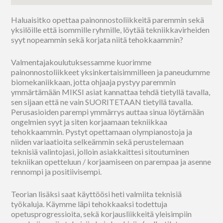
Haluaisitko opettaa painonnostoliikkeitä paremmin sekä
yksilöille että isommille ryhmille, löytää tekniikkavirheiden
syyt nopeammin sekä korjata niitä tehokkaammin?
Valmentajakoulutuksessamme kuorimme
painonnostoliikkeet yksinkertaisimmilleen ja paneudumme
biomekaniikkaan, jotta ohjaaja pystyy paremmin
ymmärtämään MIKSI asiat kannattaa tehdä tietyllä tavalla,
sen sijaan että ne vain SUORITETAAN tietyllä tavalla.
Perusasioiden parempi ymmärrys auttaa sinua löytämään
ongelmien syyt ja siten korjaamaan tekniikkaa
tehokkaammin. Pystyt opettamaan olympianostoja ja
niiden variaatioita selkeämmin sekä perustelemaan
teknisiä valintojasi, jolloin asiakkaittesi sitoutuminen
tekniikan opetteluun / korjaamiseen on parempaa ja asenne
rennompi ja positiivisempi.
Teorian lisäksi saat käyttöösi heti valmiita teknisiä
työkaluja. Käymme läpi tehokkaaksi todettuja
opetusprogressioita, sekä korjausliikkeitä yleisimpiin