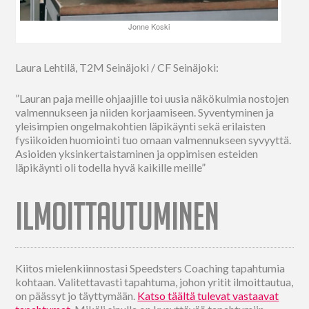
Jonne Koski
Laura Lehtilä, T2M Seinäjoki / CF Seinäjoki:
”Lauran paja meille ohjaajille toi uusia näkökulmia nostojen
valmennukseen ja niiden korjaamiseen. Syventyminen ja
yleisimpien ongelmakohtien läpikäynti sekä erilaisten
fysiikoiden huomiointi tuo omaan valmennukseen syvyyttä.
Asioiden yksinkertaistaminen ja oppimisen esteiden
läpikäynti oli todella hyvä kaikille meille”
ILMOITTAUTUMINEN
Kiitos mielenkiinnostasi Speedsters Coaching tapahtumia
kohtaan. Valitettavasti tapahtuma, johon yritit ilmoittautua,
on päässyt jo täyttymään.
Katso täältä tulevat vastaavat