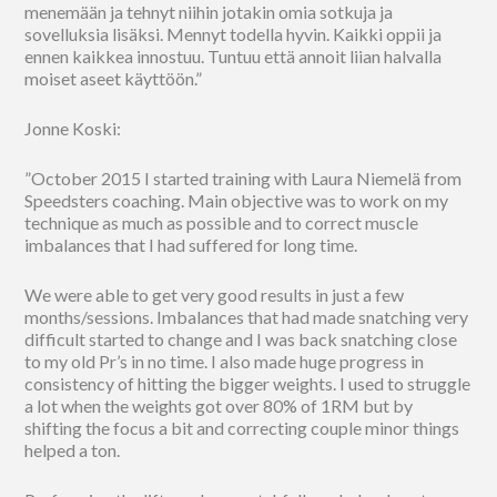
menemään ja tehnyt niihin jotakin omia sotkuja ja
sovelluksia lisäksi. Mennyt todella hyvin. Kaikki oppii ja
ennen kaikkea innostuu. Tuntuu että annoit liian halvalla
moiset aseet käyttöön.”
Jonne Koski:
”October 2015 I started training with Laura Niemelä from
Speedsters coaching. Main objective was to work on my
technique as much as possible and to correct muscle
imbalances that I had suffered for long time.
We were able to get very good results in just a few
months/sessions. Imbalances that had made snatching very
difficult started to change and I was back snatching close
to my old Pr’s in no time. I also made huge progress in
consistency of hitting the bigger weights. I used to struggle
a lot when the weights got over 80% of 1RM but by
shifting the focus a bit and correcting couple minor things
helped a ton.